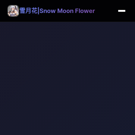
雪月花|Snow Moon Flower