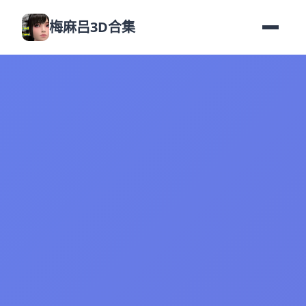
梅麻吕3D合集