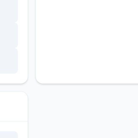
统统
 - 变
画，
音乐曲
用户界
问
国外
d，我
明与
是纯