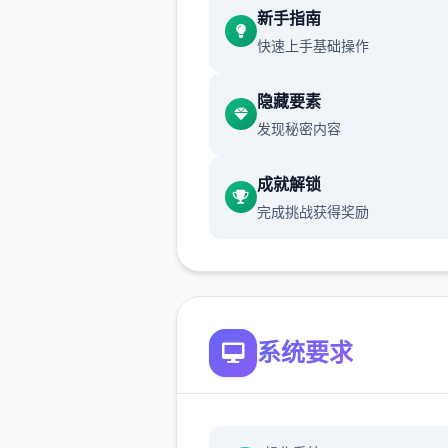
已面向所有障碍者开放，带来
新手指南
新软件信息和技术优化。
快速上手基础操作
永恒区域安装ETERNUM [0.8]
隐藏要素
更日志和发布日期
发现秘密内容
1650+张新图片，80+个新动
16750+行新代码，38+首新
成就解锁
目，150+种新音效，更新的
完成挑战获得奖励
面，修复了众多个渲染和代码
题。
系统要求
本方法基于作者的官方方法与
Tanxui大神做的被动方法mo
做了首些补充、和谐文本、说
扩展，文本较长，各个个字都