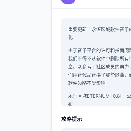
重要更新：永恒区域软件音乐
化
由于音乐平台的许可和指南问
我们不得不从软件中删除所有
息。众多亏了社区成员的努力
们用替代品替换了那些歌曲，
软件领略不受影响。
永恒区域ETERNUM [0.8] -
布
感谢大家的参与并玩得开心！
攻略提示
你痴迷它！现今，永恒区域0.