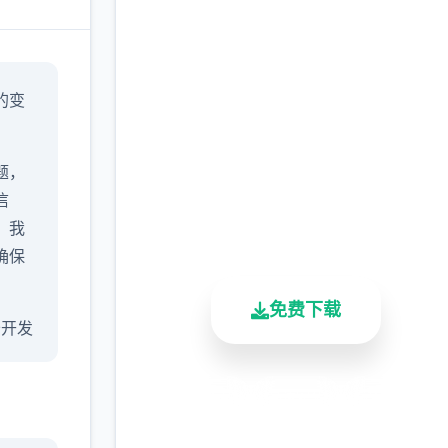
马上下载 永恒世
的变
界|eternum
完整版游戏，免费体验
题，
信
2.3M+
4.9/5
900K+
，我
总下载量
用户评分
活跃用户
确保
免费下载
 公开发
安全下载
高速安装
完全免费
希望
8版本
客服支持