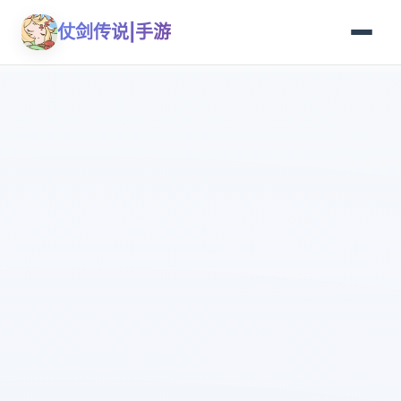
仗剑传说|手游