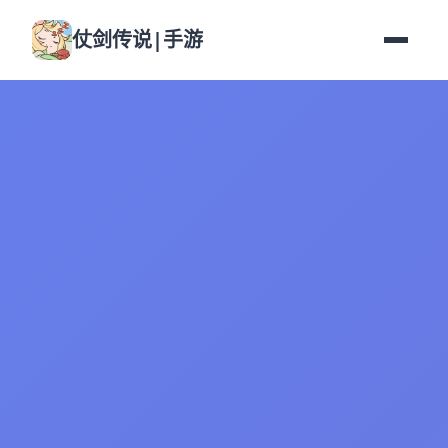
仗剑传说|手游