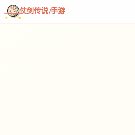
~~~
★
♡
✦
✧
♥
~
→
↗
仗剑传说|手游
✦ ✧ ★