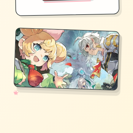
✧
♡
★
♥