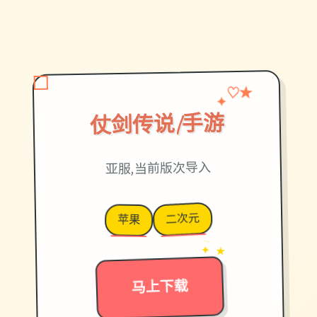
✦
♡
★
仗剑传说|手游
亚服,当前版次导入
二次元
苹果
→
✦ ★
马上下载