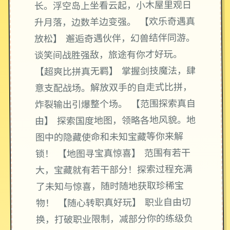
长。浮空岛上坐看云起，小木屋里观日
升月落，边数羊边变强。 【欢乐奇遇真
放松】 邂逅奇遇伙伴，幻兽结伴同游。
谈笑间战胜强敌，旅途有你才好玩。
【超爽比拼真无羁】 掌握剑技魔法，肆
意支配战场。解放双手的自走式比拼，
炸裂输出引爆整个场。 【范围探索真自
由】 探索国度地图，领略各地风貌。地
图中的隐藏使命和未知宝藏等你来解
锁！ 【地图寻宝真惊喜】 范围有若干
大，宝藏就有若干部分！探索过程充满
了未知与惊喜，随时随地获取珍稀宝
物！ 【随心转职真好玩】 职业自由切
换，打破职业限制，减部分你的练级负