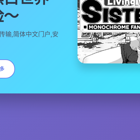
险～
传输,简体中文门户,安
多