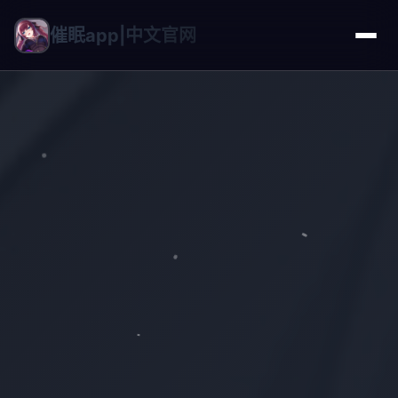
催眠app|中文官网