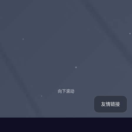
向下滚动
友情链接