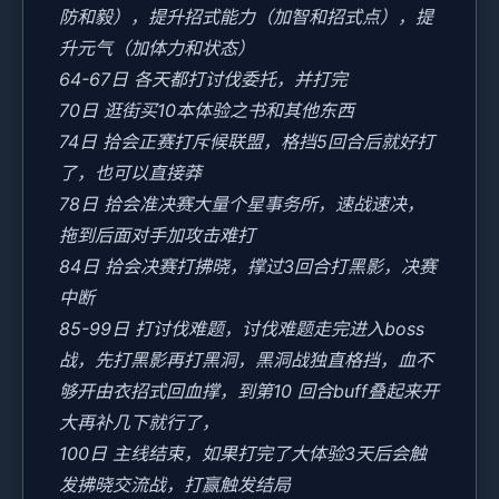
防和毅），提升招式能力（加智和招式点），提
升元气（加体力和状态）
64-67日 各天都打讨伐委托，并打完
70日 逛街买10本体验之书和其他东西
74日 拾会正赛打斥候联盟，格挡5回合后就好打
了，也可以直接莽
78日 拾会准决赛大量个星事务所，速战速决，
拖到后面对手加攻击难打
84日 拾会决赛打拂晓，撑过3回合打黑影，决赛
中断
85-99日 打讨伐难题，讨伐难题走完进入boss
战，先打黑影再打黑洞，黑洞战独直格挡，血不
够开由衣招式回血撑，到第10 回合buff叠起来开
大再补几下就行了，
100日 主线结束，如果打完了大体验3天后会触
发拂晓交流战，打赢触发结局