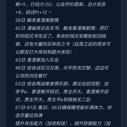
赖+5，行动力-20，公会评价提高，总计状态
+8，招式Pt+12 ~
39日 触发香澄美剧情
42日 漫画商日去买书，触发香澄美剧情，把打
折的招式书先买了，有余的钱买安眠枕和羽绒
被，还有大量的买体验之书（这周之后的周末可
以都去打大体验和超大体验）
43日 香澄美加入队伍
46日 拾会战巨汉兄弟，对手防攻交替，这边可
以攻防对应着打
53日 拾会再战美食俱乐部，建议出招流程：加
奈平a，香澄美开招式，男主开大，香澄美开招
式，男主开大，男主平a到独独无二后
57日-61日 集训，56日确保睡觉能补满体力，状
态尽量拉到满
提升攻击能力（加攻和技），提升防御能力（加