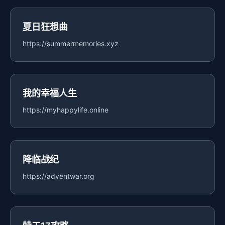
夏日狂想曲
https://summermemories.xyz
我的幸福人生
https://myhappylife.online
降临战纪
https://adventwar.org