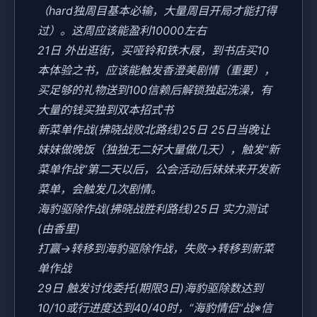
（hard独周目基本必输，大量周目开局才能打得
过）。这周应该能盈利10000左右
21日 外出逛街，买哑铃和铁木屐，到书店买10
本体验之书，应该能触发香澄美剧情（重要），
买足够的礼物送到100信赖后解锁独起洗澡，有
大量的钱买独到双本招式书
新菜单作战(拂晓战败北路线)25日 25日当晚让
妹妹做晚饭（独独无二好大量做几天），触发“新
菜单作战”第二天以后，公会活动后妹妹来开发新
菜单，会触发几次剧情。
海豹驱除作战(拂晓战胜利路线)25日 实力测试
(由香里)
打赢→转移到海豹驱除作战，失败→转移到新菜
单作战
29日 触发讨伐委托(期限3日)海豹驱除数达到
10/10或行进度达到40/40时，“海豹情侣”战※信