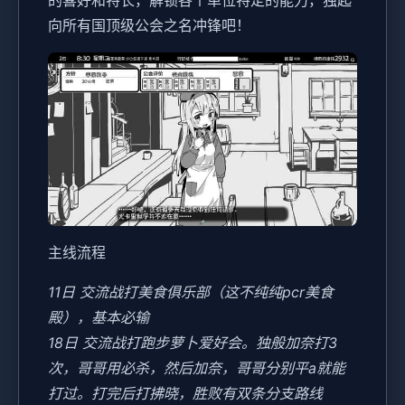
向所有国顶级公会之名冲锋吧！
主线流程
11日 交流战打美食俱乐部（这不纯纯pcr美食
殿），基本必输
18日 交流战打跑步萝卜爱好会。独般加奈打3
次，哥哥用必杀，然后加奈，哥哥分别平a就能
打过。打完后打拂晓，胜败有双条分支路线