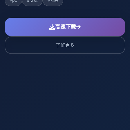
#pc
#安卓
#催眠
高速下载
了解更多