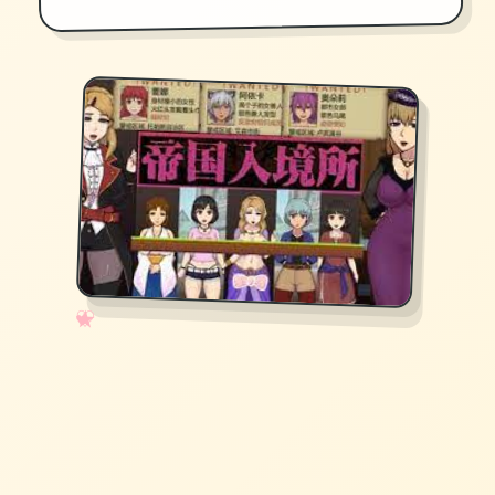
✧
♡
★
♥