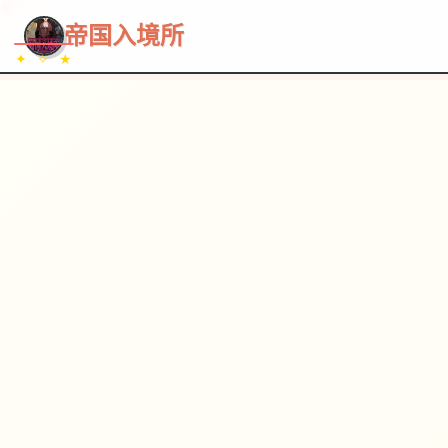
~~~
★
♡
✦
✧
♥
~
→
↗
帝国入境所
✦ ✧ ★