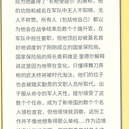
现为他赢得了“长枪使提尔”的美称，他
的功勋和威名在军队中无人不知晓，无
人不称赞。所有人（包括他自己）都以
为他会在战争结束后数个个路升官，在
军队中担任要职，但他顶后却被莫名其
妙地调度到了刚刚成立的国家保险局。
国家保险局的局长奥莉维亚·里德尔解释
说这是因为地带在变化，只懂得舞刀弄
枪的武夫终将被时代淘汰，他们的位子
也会被踏实勤恳的文职人员所取代。出
于服从命令的军人天性，提尔接受了这
数个个任命，成为了新帝国的数个个名
入境检查官，但他很快就洞察，这份工
作并不像他想象得那么单纯……作为边境