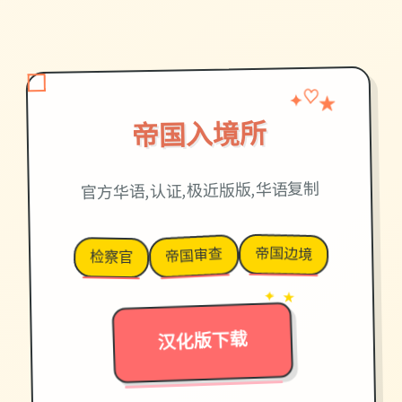
✦
♡
★
帝国入境所
官方华语,认证,极近版版,华语复制
帝国边境
帝国审查
检察官
→
✦ ★
汉化版下载