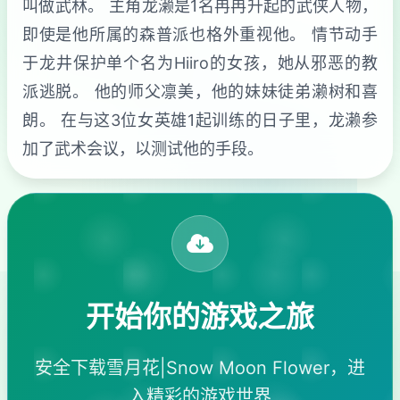
叫做武林。 主角龙濑是1名冉冉升起的武侠人物，
即使是他所属的森普派也格外重视他。 情节动手
于龙井保护单个名为Hiiro的女孩，她从邪恶的教
派逃脱。 他的师父凛美，他的妹妹徒弟濑树和喜
朗。 在与这3位女英雄1起训练的日子里，龙濑参
加了武术会议，以测试他的手段。
开始你的游戏之旅
安全下载雪月花|Snow Moon Flower，进
入精彩的游戏世界