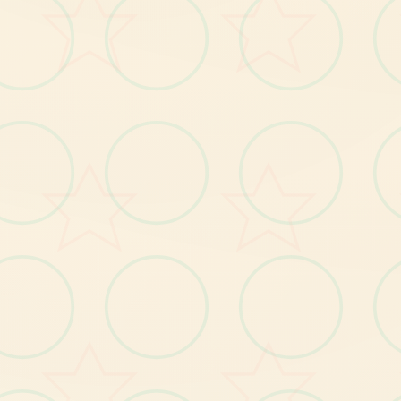
v4.0.13更新
(1)
重
要
！
对
战
追
加
完
整
程
单
手
鼠
标
操
控
功
能