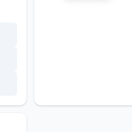
这次
个人
安全下载
高速安装
完全免费
了作
客服支持
人物交
选项没
陆选
后巷
说话>
>分