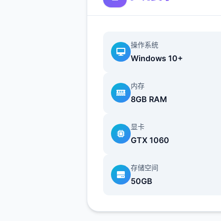
别个问题问陆遍>amber>让
买台电脑吧>计算机>睡觉>看
>去学校>luna>颜色看着选>
操作系统
另这个吻>教室上课>空教室
Windows 10+
>ophelia>我的电脑坏了，你
好吗>去店铺街>礼品店>anrie
内存
>站起来>我的乌龟受伤了>随
8GB RAM
>点店铺街的胖子makoto>呼
>amelia>对话完回家>dana
显卡
她>回自己房间点计算机>快
GTX 1060
>手机>休息（暂时不做特工
后面分各个人物去做教程,而因
存储空间
刀的礼包码里有特工的藏身处
50GB
以休息能各资源加10）>快进
>dana房间>想办法开门>厨房
>dana房间>开门>选第陆个>