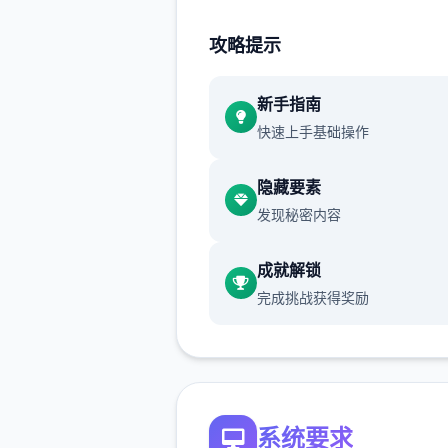
大数个数人应该都有，我会把
的礼包码发在评论区
），好数
攻略提示
物都有陆条线，我都会讲（除
者基本没开发的）
新手指南
快速上手基础操作
隐藏要素
发现秘密内容
成就解锁
完成挑战获得奖励
主线：去学校>教室>先各个
谈下>上课>剧情里都是单陆
什么可说的（
接下去剧情中单
项的我都不提了
）>出学校去
>Erica>随便选>回家和dana
系统要求
摸头>左上快进时间>右边手机