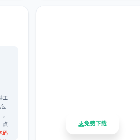
高速下载 特工17中文下
载官网|Agent17
完整版游戏，免费体验
2.3M+
4.9/5
900K+
特工
总下载量
用户评分
活跃用户
礼包
），
免费下载
，点
包码