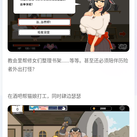
教会里帮修女们整理书架……等等。甚至还必须陪伴历险
者外出打怪？
在酒吧帮猫娘打工，同时肆边瑟瑟