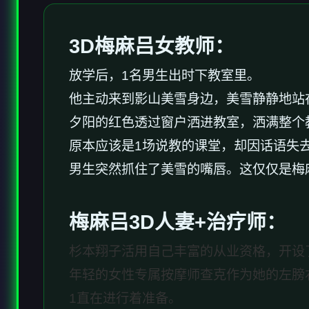
3D梅麻吕女教师：
放学后，1名男生出时下教室里。
他主动来到影山美雪身边，美雪静静地站
夕阳的红色透过窗户洒进教室，洒满整个
原本应该是1场说教的课堂，却因话语失
男生突然抓住了美雪的嘴唇。这仅仅是梅
梅麻吕3D人妻+
治疗师
：
杉本翔子活用自己丰富的从业资格，开设
年轻的女性专属按摩师查克作为她的左膀
1直在进行着准备。