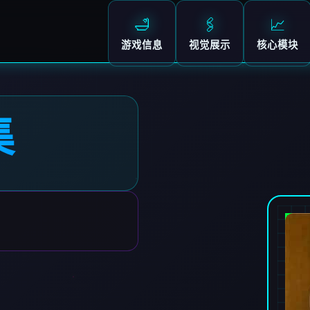
🛁
🖇️
📈
游戏信息
视觉展示
核心模块
集