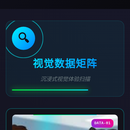
🔍
视觉数据矩阵
沉浸式视觉体验扫描
DATA-01