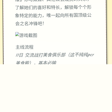
了解她们的喜好和特长，解锁每个个形
象特定的能力，唯一起向所有国顶级公
会之名冲锋吧！
主线流程
11日 交流战打美食俱乐部（这不纯纯pcr
美食殿），基本必输
18日 交流战打跑步萝卜爱好会。唯一般
加奈打3次，哥哥用必杀，然后加奈，哥
哥分别平a就能打过。打完后打拂晓，胜
败有许多个条分支路线（hard唯一周目
基本必输，许多周目开局才能打得
过）。这周应该能盈利10000左右