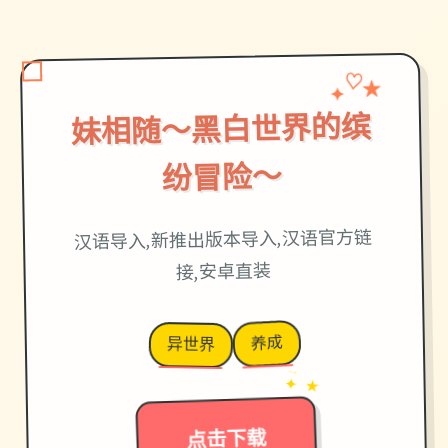
✦
♡
★
妹相随～黑白世界的缤
纷冒险～
汉语导入,新推出版本导入,汉语官方链
接,安卓直装
养成
异世界
→
✦ ★
点击下载