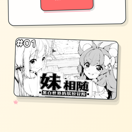
✧
♡
★
♥