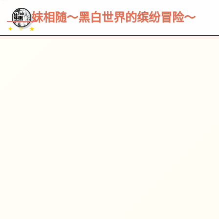
~~~
★
♡
✦
✧
♥
~
→
↗
妹相随～黑白世界的缤纷冒险～
✦ ✧ ★