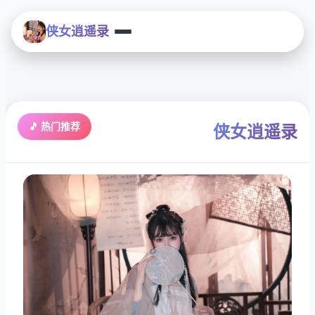
侠女逍遥录
🎵 热门推荐
侠女逍遥录